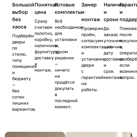
Большой
Понятная
Готовые
Замер
Наличие
Гарант
выбор
цена
комплекты
и
и
и
без
монтаж
сроки
подде
Сразу
Всё
хаоса
считаем
необходимое
Проверим
До
Поможе
полотно,
для
проём,
заказа
после
Подберём
коробку,
установки
согласуем
уточним
покупк
двери
наличники,
в
комплектацию
наличие,
и
по
фурнитуру,
одном
и
дату
операт
стилю,
доставку
решении
установим
доставки
разберё
типу
и
—
двери
и
если
помещения
монтаж.
ничего
с
срок
возник
и
не
гарантией
монтажа.
вопрос.
бюджету
придётся
на
—
докупать
работы.
без
в
сотен
последний
лишних
момент.
вариантов.