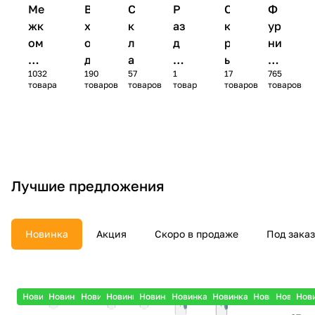
Ме
В
С
Р
С
Ф
жк
х
к
аз
к
ур
ом
о
л
д
р
ни
на
д
а
в
ы
ту
1032
190
57
1
17
765
тн
н
д
и
т
ра
товара
товаров
товаров
товар
товаров
товаров
ые
ы
н
ж
ы
и
дв
е
ы
н
е
пр
ер
д
е
ы
д
оч
и
в
д
е
в
ее
е
в
д
е
р
е
ве
р
Лучшие предложения
и
р
р
и
и
и
Новинка
Акция
Скоро в продаже
Под заказ
Новинка
Новинка
Новинка
Новинка
Новинка
Новинка
Новинка
Новинка
Новинка
Нов