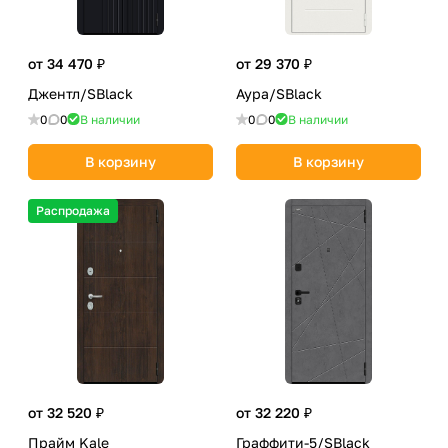
от 34 470 ₽
от 29 370 ₽
Джентл/SBlack
Аура/SBlack
0
0
В наличии
0
0
В наличии
В корзину
В корзину
Распродажа
от 32 520 ₽
от 32 220 ₽
Прайм Kale
Граффити-5/SBlack