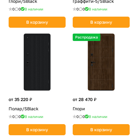
Глори/SBlack
Граффити-5/SBlack
0
0
В наличии
0
0
В наличии
В корзину
В корзину
Распродажа
от 35 220 ₽
от 28 470 ₽
Полар/SBlack
Глори
0
0
В наличии
0
0
В наличии
В корзину
В корзину