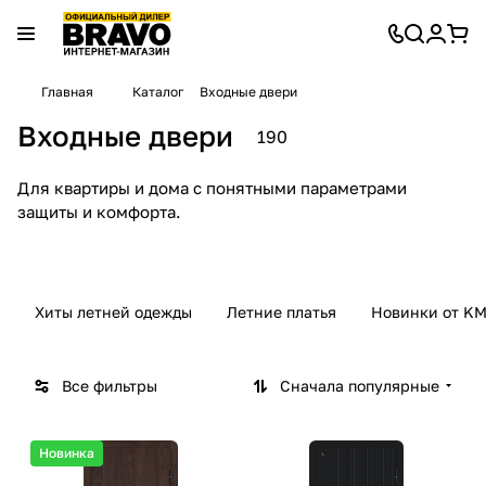
Главная
Каталог
Входные двери
Входные двери
190
Brav
Brav
Brav
Bravo
Brav
Port
o R
o N
o L
Z
o
a М
Optim
Для квартиры и дома с понятными параметрами
121
4
4
12
22
1
26
Ther
защиты и комфорта.
товар
товара
товара
товаров
товара
товар
товаров
mo
Хиты летней одежды
Летние платья
Новинки от KM
Все фильтры
Сначала популярные
Новинка